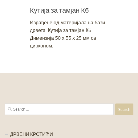
JANUARY 29, 2019
Кутија за тамјан К6
Израђене од материјала на бази
дрвета. Кутија за тамјан К6.
Димензија 50 х 55 х 25 мм са
цирконом.
Search
for:
ДРВЕНИ КРСТИЋИ