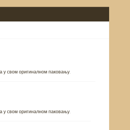
019
та у свом оригиналном паковању.
019
а у свом оригиналном паковању.