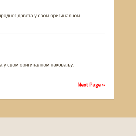
иродног дрвета у свом оригиналном
019
а у свом оригиналном паковању.
Next Page »