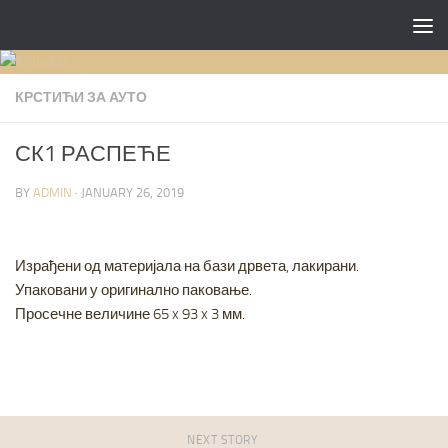
Skip to content
КРСТИЋИ ЗА АУТО
СК1 РАСПЕЋЕ
BY
ADMIN
·
JANUARY 26, 2019
Израђени од материјала на бази дрвета, лакирани.
Упаковани у оригинално паковање.
Просечне величине 65 x 93 x 3 мм.
NEXT STORY