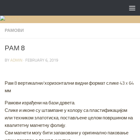
Skip to content
РАМОВИ
РАМ 8
BY
ADMIN
·
FEBRUARY 6, 2019
Рам 8 вертикални/хоризонтални видни формат слике 43 x 64
мм
Рамови израђени на бази дрвета.
Слике и иконе су штампане у колору са пластификацијом
или техником златотиска, постављене целом површином на
квалитетну магнетну фолију.
Сви магнети могу бити запаковани у оригинално паковање