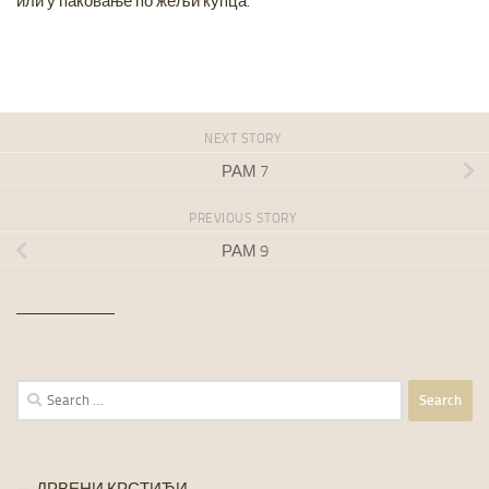
или у паковање по жељи купца.
NEXT STORY
РАМ 7
PREVIOUS STORY
РАМ 9
Search
for:
ДРВЕНИ КРСТИЋИ