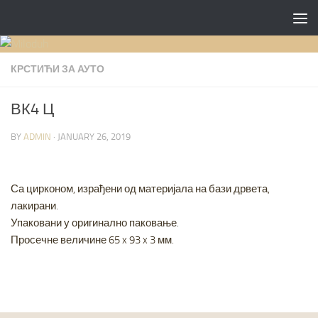
Skip to content
КРСТИЋИ ЗА АУТО
ВК4 Ц
BY
ADMIN
·
JANUARY 26, 2019
Са цирконом, израђени од материјала на бази дрвета,
лакирани.
Упаковани у оригинално паковање.
Просечне величине 65 x 93 x 3 мм.