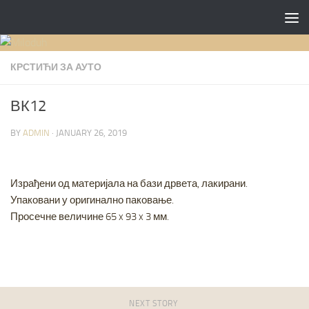
Skip to content
КРСТИЋИ ЗА АУТО
ВК12
BY
ADMIN
·
JANUARY 26, 2019
Израђени од материјала на бази дрвета, лакирани.
Упаковани у оригинално паковање.
Просечне величине 65 x 93 x 3 мм.
NEXT STORY